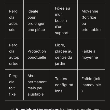
Fixée au
Perg
Idéale
Moyenne
mur,
ola
pour
(toit fixe
besoin
ados
prolonger
ou
d’un
sée
une pièce
orientable)
support
Perg
Libre,
ola
Protection
placée au
Faible à
autop
ponctuelle
centre du
moyenne
ortée
jardin
Perg
Abri
Toutes
Faible (toit
ola
permanent
configurat
inamovible
toit
mais peu
ions
)
fixe
ajustable
✅
Aluminium thermolaqué
: léger, durable, peu