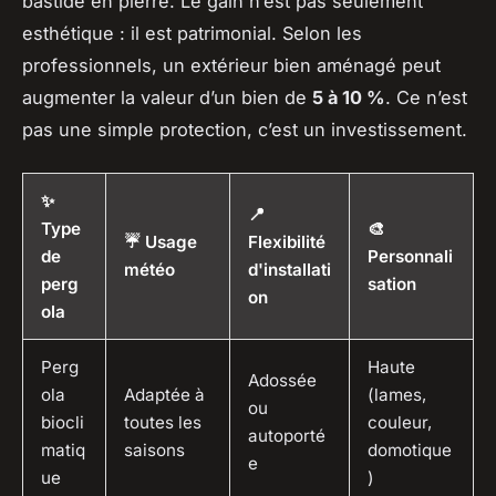
bastide en pierre. Le gain n’est pas seulement
esthétique : il est patrimonial. Selon les
professionnels, un extérieur bien aménagé peut
augmenter la valeur d’un bien de
5 à 10 %
. Ce n’est
pas une simple protection, c’est un investissement.
✨
📍
Type
🎨
☔ Usage
Flexibilité
de
Personnali
météo
d'installati
perg
sation
on
ola
Perg
Haute
Adossée
ola
Adaptée à
(lames,
ou
biocli
toutes les
couleur,
autoporté
matiq
saisons
domotique
e
ue
)