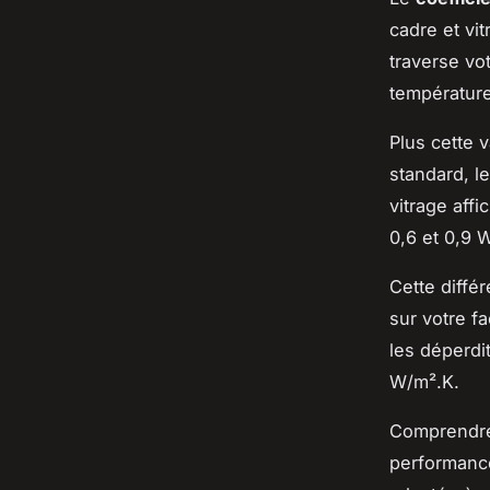
cadre et vit
traverse vo
température
Plus cette v
standard, le
vitrage aff
0,6 et 0,9 
Cette diffé
sur votre f
les déperdi
W/m².K.
Comprendre
performance