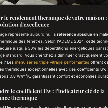
r le rendement thermique de votre maison : l
solution d'excellence
trage représente aujourd'hui la
référence absolue
en mati
 thermique des fenêtres. Selon l'ADEME 2024, cette techn
éduire jusqu'à 30% les déperditions énergétiques par ra
age standard. Vous cherchez à diminuer drastiquement vo
ge ? Les
menuiseries triple vitrage performantes
offrent d
s thermiques exceptionnelles avec des coefficients Uw
ous 0,8 W/m²K, garantissant confort et économies durab
e le coefficient Uw : l'indicateur clé de la
ance thermique
ent Uw
représente la transmission thermique d'une fenêtr