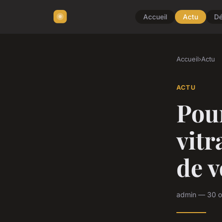
Accueil
Actu
D
Accueil
›
Actu
ACTU
Pour
vitr
de v
admin — 30 o