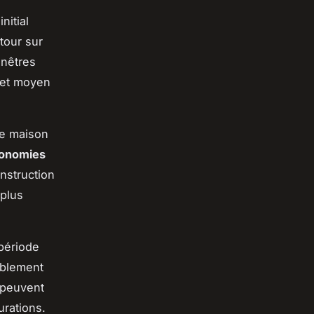
nitial
tour sur
enêtres
get moyen
ne maison
onomies
nstruction
 plus
 période
ablement
 peuvent
urations.