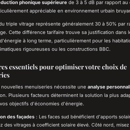
éduction phonique supérieure
de 3 à 5 dB par rapport au
rticulièrement appréciable en environnement urbain bruya
du triple vitrage représente généralement 30 à 50% par r
ge. Cette différence tarifaire trouve sa justification dans 
'énergie à long terme, particulièrement pour les habitati
imatiques rigoureuses ou les constructions BBC.
res essentiels pour optimiser votre choix de
ies
e nouvelles menuiseries nécessite une
analyse personnal
ion. Plusieurs facteurs déterminent la solution la plus ada
à vos objectifs d'économies d'énergie.
ion des façades
: Les faces sud bénéficient d'apports solair
ez des vitrages à coefficient solaire élevé. Côté nord, misez