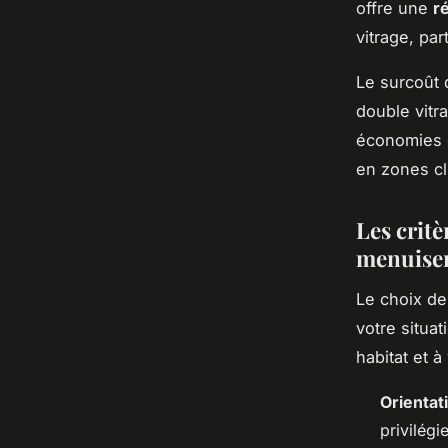
offre une
r
vitrage, pa
Le surcoût 
double vitra
économies d
en zones cl
Les critè
menuiser
Le choix d
votre situat
habitat et 
Orientat
privilégi