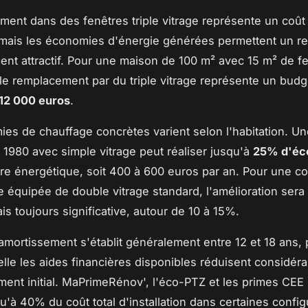
ment dans des fenêtres triple vitrage représente un coût i
f, mais les économies d'énergie générées permettent un re
ent attractif. Pour une maison de 100 m² avec 15 m² de f
le remplacement par du triple vitrage représente un bud
 12 000 euros
.
es de chauffage concrètes varient selon l'habitation. U
1980 avec simple vitrage peut réaliser jusqu'à
25% d'éc
ure énergétique, soit 400 à 600 euros par an. Pour une co
e équipée de double vitrage standard, l'amélioration sera
s toujours significative, autour de 10 à 15%.
amortissement s'établit généralement entre 12 et 18 ans,
elle les aides financières disponibles réduisent considér
ement initial. MaPrimeRénov', l'éco-PTZ et les primes CEE
u'à 40% du coût total d'installation dans certaines config