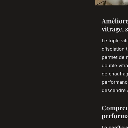
Améliore
vitrage, 
Le triple vi
d'isolation
permet de r
double vitr
de chauffa
performance
descendre s
Comprendr
perform
Le
coeffici