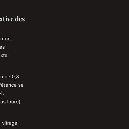
ative des
nfort
des
exte
en de 0,8
fférence se
%.
us lourd)
 vitrage