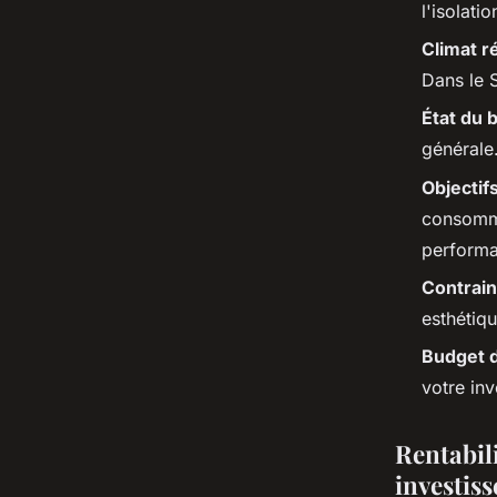
l'isolati
Climat r
Dans le S
État du b
générale.
Objectif
consomma
performa
Contrain
esthétiqu
Budget d
votre in
Rentabili
investis