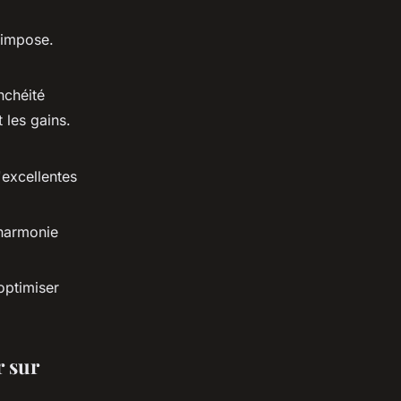
'impose.
nchéité
 les gains.
'excellentes
'harmonie
optimiser
r sur