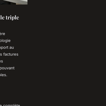
e triple
ère
ologie
pport au
s factures
es
 pouvant
les.
e complète,