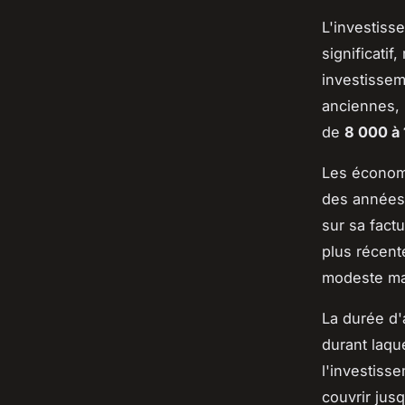
L'investisse
significati
investissem
anciennes, 
de
8 000 à
Les économi
des années 
sur sa fact
plus récent
modeste mai
La durée d'
durant laqu
l'investiss
couvrir jusq