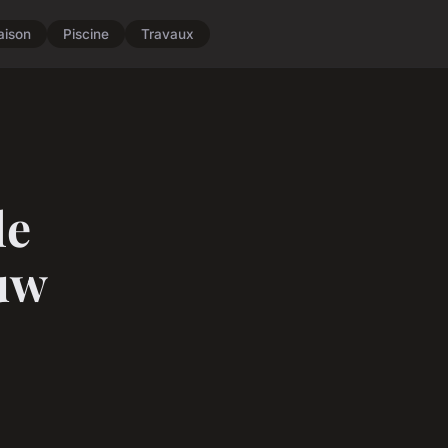
aison
Piscine
Travaux
le
luw