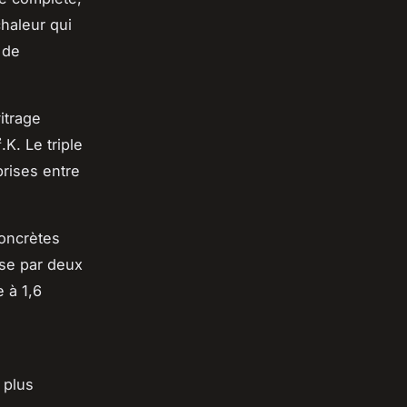
chaleur qui
 de
vitrage
K. Le triple
rises entre
concrètes
ise par deux
 à 1,6
 plus