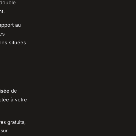
 double
nt.
apport au
les
ons situées
isée
de
ptée à votre
es gratuits,
 sur